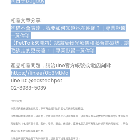
狗日子Dogday
相關文章分享:
狗貓不會表達，我要如何知道牠在疼痛？｜專業獸醫
—黃偉珍
【PetTalk來開箱】認識寵物光療儀和脈衝電磁墊，讓
毛孩走的更長遠！｜專業獸醫—黃偉珍
產品相關問題，請洽Line官方帳號或電話詢問:
https://lin.ee/0b3MtMo
Line ID: @eastechpet
02-8983-5039
*關於退貨
依照消費者保護法的規定，享有商品貨到次日起七天猶豫期的權益。
但猶豫期並非試用期，請留意，您所退回的商品必須回復原狀（須回復至商品到貨時的原始狀態）並且保持
完整包裝（包括商品本體、配件、發票、贈品、保證書、原廠包裝及所有附隨文件或資料的完整性），切勿
缺漏任何配件或損毀原廠外盒。
如果您所購買商品是下列特殊商品，請留意下述退貨注意事項：