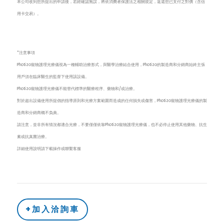
本公司收到您所提出的申請後，若經確認無誤，將依消費者保護法之相關規定，返還您已支付之對價（含信
用卡交易）。
*注意事項
Photizo寵物護理光療儀視為一種輔助治療形式，與醫學治療結合使用，Photizo的製造商和分銷商始終主張
用戶須在臨床醫生的監督下使用該設備。
Photizo寵物護理光療儀不能替代標準的醫療程序、藥物和/或治療。
對於超出設備使用所提倡的指導原則和光療方案範圍而造成的任何損失或傷害，Photizo寵物護理光療儀的製
造商和分銷商概不負責。
請注意，並非所有情況都適合光療，不要僅僅依靠Photizo寵物護理光療儀，也不必停止使用其他藥物、抗生
素或抗真菌治療。
詳細使用說明請下載操作或聯繫客服
+加入洽詢車