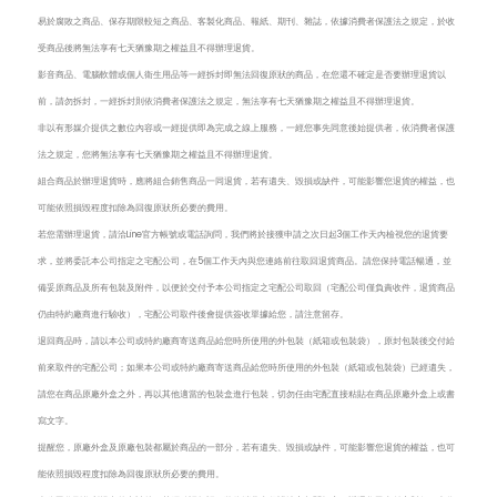
易於腐敗之商品、保存期限較短之商品、客製化商品、報紙、期刊、雜誌，依據消費者保護法之規定，於收
受商品後將無法享有七天猶豫期之權益且不得辦理退貨。
影音商品、電腦軟體或個人衛生用品等一經拆封即無法回復原狀的商品，在您還不確定是否要辦理退貨以
前，請勿拆封，一經拆封則依消費者保護法之規定，無法享有七天猶豫期之權益且不得辦理退貨。
非以有形媒介提供之數位內容或一經提供即為完成之線上服務，一經您事先同意後始提供者，依消費者保護
法之規定，您將無法享有七天猶豫期之權益且不得辦理退貨。
組合商品於辦理退貨時，應將組合銷售商品一同退貨，若有遺失、毀損或缺件，可能影響您退貨的權益，也
可能依照損毀程度扣除為回復原狀所必要的費用。
若您需辦理退貨，請洽Line官方帳號或電話詢問，我們將於接獲申請之次日起3個工作天內檢視您的退貨要
求，並將委託本公司指定之宅配公司，在5個工作天內與您連絡前往取回退貨商品。請您保持電話暢通，並
備妥原商品及所有包裝及附件，以便於交付予本公司指定之宅配公司取回（宅配公司僅負責收件，退貨商品
仍由特約廠商進行驗收），宅配公司取件後會提供簽收單據給您，請注意留存。
退回商品時，請以本公司或特約廠商寄送商品給您時所使用的外包裝（紙箱或包裝袋），原封包裝後交付給
前來取件的宅配公司；如果本公司或特約廠商寄送商品給您時所使用的外包裝（紙箱或包裝袋）已經遺失，
請您在商品原廠外盒之外，再以其他適當的包裝盒進行包裝，切勿任由宅配直接粘貼在商品原廠外盒上或書
寫文字。
提醒您，原廠外盒及原廠包裝都屬於商品的一部分，若有遺失、毀損或缺件，可能影響您退貨的權益，也可
能依照損毀程度扣除為回復原狀所必要的費用。