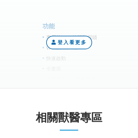
功能
專用的 VET 軟體和探頭
登入看更多
®
Windows
10
快速啟動
全畫面
高感度電容式觸控螢幕
登入看更多
登入看更多
登入看更多
登入看更多
microV 微小血管檢測
內建2個探頭插槽
內建 DVD燒錄機
相關獸醫專區