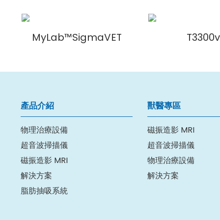
完整的心血管組合
進行快速準確的診斷：
MyLab™SigmaVET
T3300v
CMM -增加心臟檢查效率以及M模式品質
TVM - 心肌壁的運動功能分析
零點擊 EF - 自動射出分率計算
XStrain™ - 心內膜院動速度量化和心臟形變檢
產品介紹
獸醫專區
Smart stress-echo - 用於完整心臟分段
物理治療設備
磁振造影 MRI
超音波掃描儀
超音波掃描儀
磁振造影 MRI
物理治療設備
解決方案
解決方案
脂肪抽吸系統