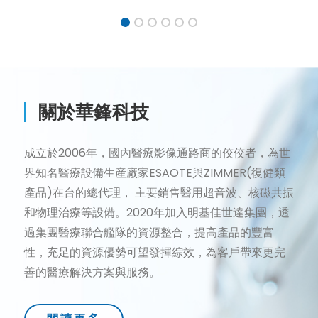
1
2
3
4
5
6
關於華鋒科技
成立於2006年，國內醫療影像通路商的佼佼者，為世
界知名醫療設備生産廠家ESAOTE與ZIMMER(復健類
產品)在台的總代理， 主要銷售醫用超音波、核磁共振
和物理治療等設備。2020年加入明基佳世達集團，透
過集團醫療聯合艦隊的資源整合，提高產品的豐富
性，充足的資源優勢可望發揮綜效，為客戶帶來更完
善的醫療解決方案與服務。